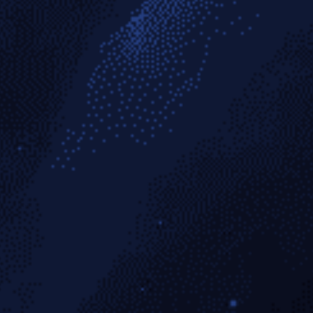
The media coverage surrounding this issue has
闻机构 providing analysis and predictions on w
believe that retaining 卡尤斯特 could lead to a
while others caution against over-reliance on 
This widespread attention indicates that the
10th will not just affect 卡尤斯特's career trajec
around 罗马 in the upcoming seasons. The outc
morale and public perception.
总结：
综上所述，“罗马诺透露伊镇可在6月10日前决定
对众多关注意甲联赛的人士而言，无疑是一则重
这并不是简单的一笔交易，而是涉及到俱乐部未