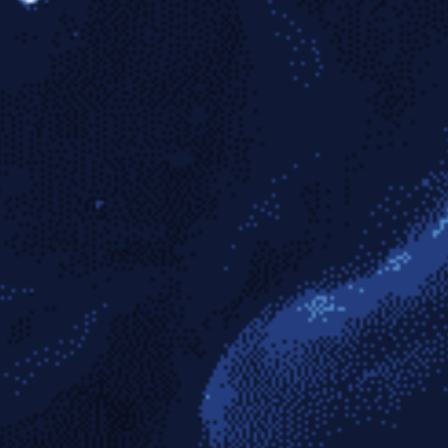
自身能力，也反映了市场对于他的认可程度。若
深度，提高整体竞争力。
此外，这一买断选项也为其他潜在购入者设置了
这个价格范围内，很容易找到合适的新东家，无
决，都可以实现利益最大化。
当然，还需注意的是，该买断选项是否包括附加
题。这些细节都可能影响最终交易结果，因此双
4、球迷与媒体反应分析
This is an important moment for the fans of
待and hope that club management can做出明
player has shown great potential, and his de
fanbase.