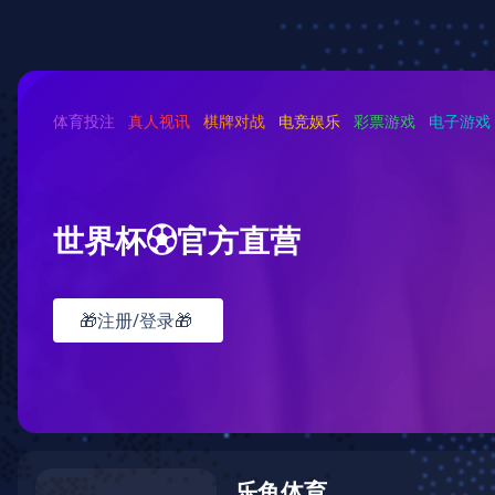
立即注册
aoa官方网页版入口
育数据平台
AOA官方网页版入口 OFFICIAL WEBSITE
自2022年创立以来，
aoa官方网页版入口
致力于
欧洲杯、LPL在内的热门赛事直播与数据服务，