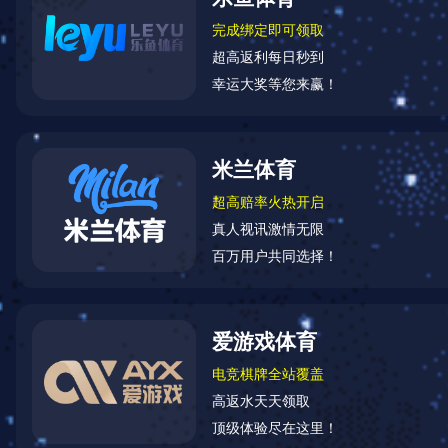
立即下载aoa官方网页版入口APP
首页
/
体育焦点
/ 正文