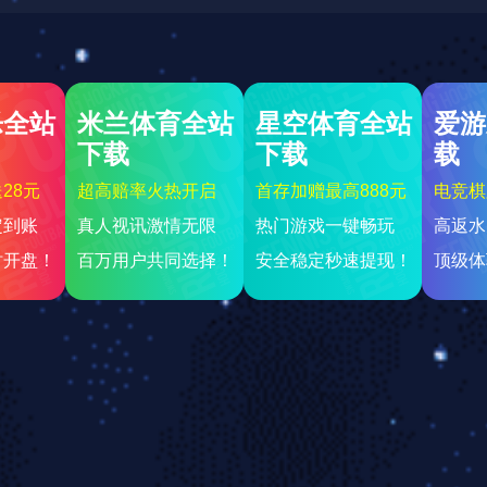
罗马俱乐部的发展与战略。通过这四个方面的详
深远影响。
1、消息背景及重要性
近来，足球界传出关于意甲球队罗马的重要消息
将在6月10日前决定球员卡尤斯特的去留问题。
过去一个赛季中的表现备受瞩目，他能否继续留
此外，750万欧元的买断选项也是此次决定的一
是相对合理，因此如果伊镇选择保留他，这不仅
的灵活性。
综上所述，这一消息不单是关于某位球员去留的
战略决策。因此，各方对此事态度各异，尤其是
一个热门话题。