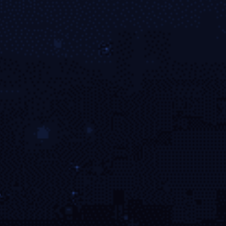
布20岁中场
费迪南德赛季总结最佳球
曼联争夺
员B费最
希望8000
2026-06-14
2026-07
联系我们
湖北省宜昌市西陵区东山大道106号国贸大厦9楼
support@kabar14.com