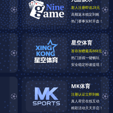
2026-06-23 13:43
42 次阅读
卡尤斯特去留及750万欧买断选项”这一主题
以及其重要性；接着，分析伊镇对于卡尤斯
项的意义和潜在后果；随后，将探讨球迷和
场中的地位；最后，总结这些因素如何影响