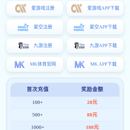
2026-06-16 13:30
39 次阅读
迈阿密国际宣布20岁中场普拉姆贝克正式
晋升一线队成为新星
迈阿密国际足球俱乐部近日宣布，年仅20岁的中场新
星普拉姆贝克正式晋升一线队，这一消息引发了球迷
和媒体的广泛关注。作为一名年轻的天才球员，普拉
姆贝克凭借出色的表现和潜力，赢得了教练组的认
可。本文将从四个方面对这一事件进行详细阐述，包
括普拉姆贝克的背景与成长、他在青训中的表现、一
线队的前景以及对球队整体发展的影响。这不仅是普