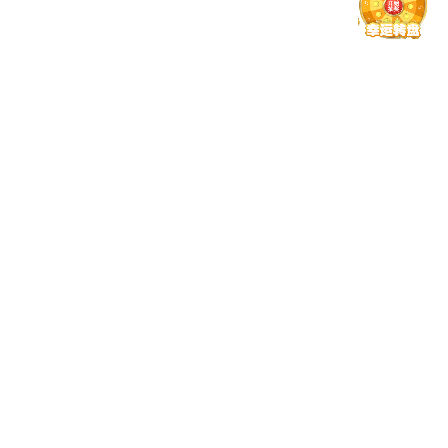
他不断挑战自我，提高自身技能，使自己在竞争激烈
的位置上脱颖而出。
正是由于他在青训阶段所展现出的卓越才能与不懈努
力，使得俱乐部决定将其召入一线队，希望能够利用
他的潜力为球队带来新的活力与希望。
3、一线队前景展望
随着普拉姆贝克正式晋升至一线队，他将在更高层次
的平台上接受考验。这不仅是对他个人能力的一次检
验，更是对其适应顶级联赛强度和节奏的一次挑战。
面对众多优秀选手，他需要迅速找到自己的定位并抓
住机会。
教练组对他的期望值相当高，他们相信凭借普拉姆贝
克独特的踢球风格和扎实基本功，可以为球队提供更