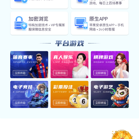
随着年龄的增长，普拉姆贝克逐渐成为迈阿密国际青
年队的重要成员，他在各类比赛中表现突出的同时，
也逐步积累了丰富的大赛经验。这些经历为他最终晋
升一线队奠定了坚实基础。
2、青训中的突出表现
在迈阿密国际的青训体系中，普拉姆贝克始终保持着
高水平的竞技状态。他在青年联赛中的表现堪称亮
眼，多次打破球队记录，并屡次参与关键进球，为球
队争取胜利立下赫赫战功。
此外，他在训练中的态度也让人印象深刻。无论是体
能训练还是技战术演练，普拉姆贝克总是全情投入，
这种拼搏精神赢得了教练团队及队友们的一致肯定。