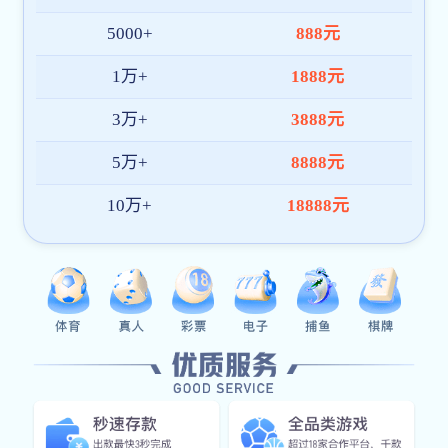
应性、费迪南德的观点及其影响、以及曼联在转会市
场中的策略四个方面进行深入探讨。
1、莱万的职业生涯与离队原因
莱万多夫斯基是一位享誉全球的顶级前锋，他在波兰
国家队和各大俱乐部中都取得了令人瞩目的成就。自
加盟巴萨以来，他为球队贡献了大量进球，但随着年
龄增长，他面临着更大的挑战。在他的职业生涯中，
他曾在多特蒙德和拜仁慕尼黑展现出无与伦比的攻击
力，如今选择离开巴萨，也许是他希望寻求新的机会
或挑战。
此外，巴萨近年来面临财政危机，球队重建迫在眉
睫。莱万作为球队的重要人物，其离队可能与俱乐部
想要减轻薪资负担有关。尽管他仍具备高水平竞技状