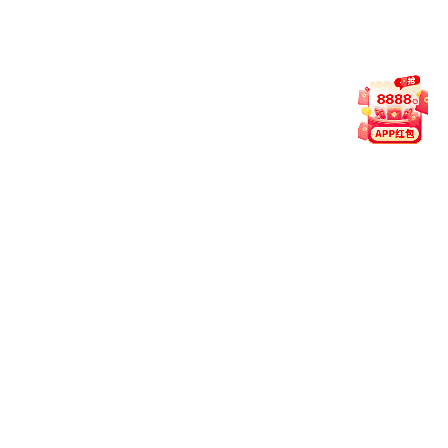
部内部管理层需配合，加强青训体系建设，以培养本
土人才，这样才能真正实现长远目标。在这一点上，
各方都需共同努力，使得曼联能够重返巅峰之路，实
现可持续发展。
4、曼联在转会市场中的策略
对于任何一家顶级俱乐部而言，在转会市场上的每一
次操作都至关重要。尤其是在如今竞争愈发激烈的大
环境下，如何科学合理地进行人员配置，将直接影响
到球队战斗力及成绩。面对莱万离队以及费迪南德关
于舍什科引荐的信息，曼联理应采取积极主动措施，
把握时机进行补强。
在此背景下，曼联需要明确自身优先补强的位置，例
如攻击线或防线等，同时制定相应预算，以确保引援